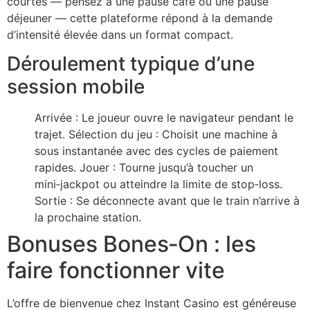
courtes — pensez à une pause café ou une pause
déjeuner — cette plateforme répond à la demande
d’intensité élevée dans un format compact.
Déroulement typique d’une
session mobile
Arrivée : Le joueur ouvre le navigateur pendant le
trajet.
Sélection du jeu : Choisit une machine à
sous instantanée avec des cycles de paiement
rapides.
Jouer : Tourne jusqu’à toucher un
mini‑jackpot ou atteindre la limite de stop‑loss.
Sortie : Se déconnecte avant que le train n’arrive à
la prochaine station.
Bonuses Bones‑On : les
faire fonctionner vite
L’offre de bienvenue chez Instant Casino est généreuse