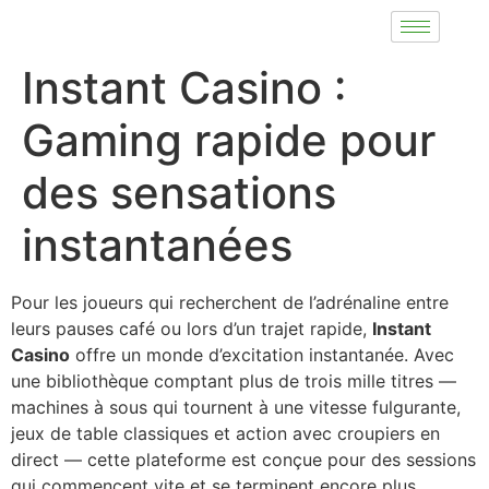
Instant Casino :
Gaming rapide pour
des sensations
instantanées
Pour les joueurs qui recherchent de l’adrénaline entre
leurs pauses café ou lors d’un trajet rapide,
Instant
Casino
offre un monde d’excitation instantanée. Avec
une bibliothèque comptant plus de trois mille titres —
machines à sous qui tournent à une vitesse fulgurante,
jeux de table classiques et action avec croupiers en
direct — cette plateforme est conçue pour des sessions
qui commencent vite et se terminent encore plus