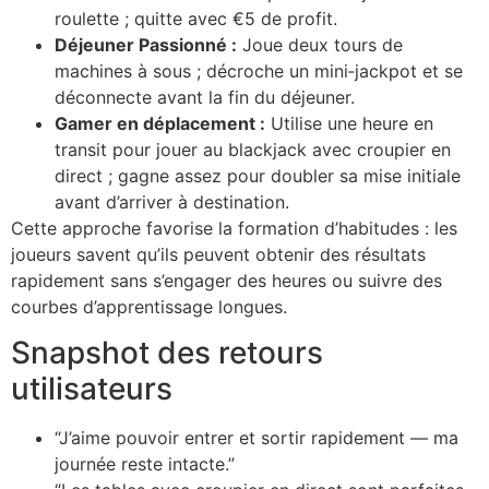
roulette ; quitte avec €5 de profit.
Déjeuner Passionné :
Joue deux tours de
machines à sous ; décroche un mini‑jackpot et se
déconnecte avant la fin du déjeuner.
Gamer en déplacement :
Utilise une heure en
transit pour jouer au blackjack avec croupier en
direct ; gagne assez pour doubler sa mise initiale
avant d’arriver à destination.
Cette approche favorise la formation d’habitudes : les
joueurs savent qu’ils peuvent obtenir des résultats
rapidement sans s’engager des heures ou suivre des
courbes d’apprentissage longues.
Snapshot des retours
utilisateurs
“J’aime pouvoir entrer et sortir rapidement — ma
journée reste intacte.”