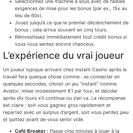
Sélectionnez une machine à sous avec de faibles
exigences de mise pour les bonus (par ex., 15x au
lieu de 60x).
Jouez jusqu’à ce que le premier déclenchement de
bonus ; cela arrive souvent en cinq tours.
Réinvestissez immédiatement tout crédit bonus si
vous vous sentez encore chanceux.
L’expérience du vrai joueur
Un joueur typique arrivant chez Instant Casino après le
travail fera quelque chose comme : se connecter en
quelques secondes, choisir un jeu “instant” comme
Aviator
, miser modestement €1 par tour, et décider
après dix tours s’il continue ou s’en va. La récompense
est claire : soit vous gagnez gros rapidement et
repartez avec un surplus d’argent, soit vous perdez peu
et quittez avant de vous sentir vidé.
Café Breaker :
Passe cinq minutes à jouer à la