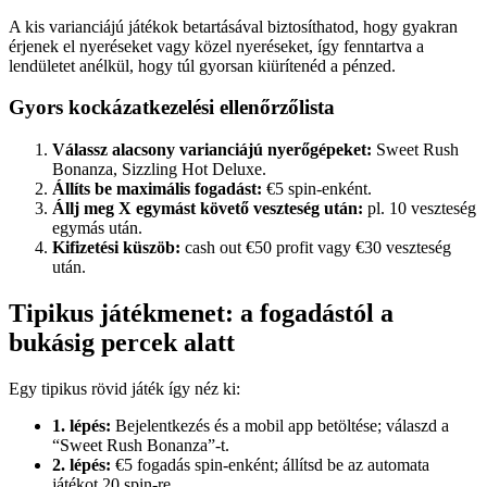
A kis varianciájú játékok betartásával biztosíthatod, hogy gyakran
érjenek el nyeréseket vagy közel nyeréseket, így fenntartva a
lendületet anélkül, hogy túl gyorsan kiürítenéd a pénzed.
Gyors kockázatkezelési ellenőrzőlista
Válassz alacsony varianciájú nyerőgépeket:
Sweet Rush
Bonanza, Sizzling Hot Deluxe.
Állíts be maximális fogadást:
€5 spin-enként.
Állj meg X egymást követő veszteség után:
pl. 10 veszteség
egymás után.
Kifizetési küszöb:
cash out €50 profit vagy €30 veszteség
után.
Tipikus játékmenet: a fogadástól a
bukásig percek alatt
Egy tipikus rövid játék így néz ki:
1. lépés:
Bejelentkezés és a mobil app betöltése; válaszd a
“Sweet Rush Bonanza”-t.
2. lépés:
€5 fogadás spin-enként; állítsd be az automata
játékot 20 spin-re.