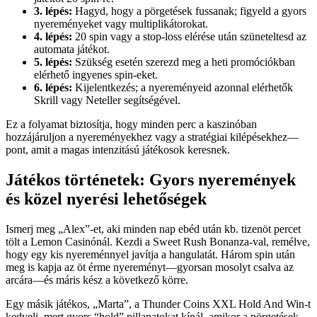
3. lépés:
Hagyd, hogy a pörgetések fussanak; figyeld a gyors
nyereményeket vagy multiplikátorokat.
4. lépés:
20 spin vagy a stop-loss elérése után szüneteltesd az
automata játékot.
5. lépés:
Szükség esetén szerezd meg a heti promóciókban
elérhető ingyenes spin-eket.
6. lépés:
Kijelentkezés; a nyereményeid azonnal elérhetők
Skrill vagy Neteller segítségével.
Ez a folyamat biztosítja, hogy minden perc a kaszinóban
hozzájáruljon a nyereményekhez vagy a stratégiai kilépésekhez—
pont, amit a magas intenzitású játékosok keresnek.
Játékos történetek: Gyors nyeremények
és közel nyerési lehetőségek
Ismerj meg „Alex”-et, aki minden nap ebéd után kb. tizenöt percet
tölt a Lemon Casinónál. Kezdi a Sweet Rush Bonanza-val, remélve,
hogy egy kis nyereménnyel javítja a hangulatát. Három spin után
meg is kapja az öt érme nyereményt—gyorsan mosolyt csalva az
arcára—és máris kész a következő körre.
Egy másik játékos, „Marta”, a Thunder Coins XXL Hold And Win-t
kedveli, mert gyors “hold” pillanatokat kínál, amikor a pörgetések