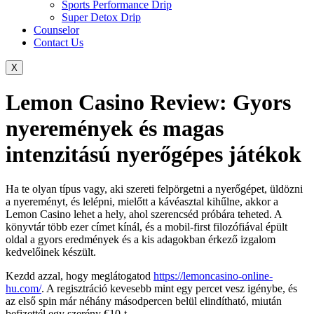
Sports Performance Drip
Super Detox Drip
Counselor
Contact Us
X
Lemon Casino Review: Gyors
nyeremények és magas
intenzitású nyerőgépes játékok
Ha te olyan típus vagy, aki szereti felpörgetni a nyerőgépet, üldözni
a nyereményt, és lelépni, mielőtt a kávéasztal kihűlne, akkor a
Lemon Casino lehet a hely, ahol szerencséd próbára teheted. A
könyvtár több ezer címet kínál, és a mobil-first filozófiával épült
oldal a gyors eredmények és a kis adagokban érkező izgalom
kedvelőinek készült.
Kezdd azzal, hogy meglátogatod
https://lemoncasino-online-
hu.com/
. A regisztráció kevesebb mint egy percet vesz igénybe, és
az első spin már néhány másodpercen belül elindítható, miután
befizettél egy szerény €10-t.