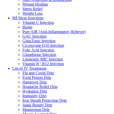
Wound Healing
Stress Relief
Weight Loss
IM Shots Injections
Vitamin C Injection
Biotin
Pure AIR (Anti-Inflammatory Reliever)
GAC Injection
GlutaTonic Injection
Co-enzyme Q10 Injection
Folic Acid Injection
Glutathione Injection
Lipotropic MIC Injection
Vitamin B / B12 Injection
List of IV Treatments
Flu and Covid Drip
Food Poison Drip
Hangover Drip
Headache Relief Drip
Hydration Drip
Immunity Drip
Iron Sheath Protection Drip
Janae Beauty Drip
Magnesium Drip