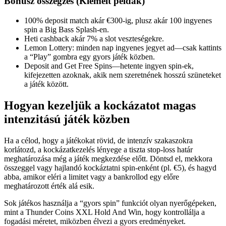
Bónusz összegzés (Kiemelt példák)
100% deposit match akár €300-ig, plusz akár 100 ingyenes
spin a Big Bass Splash-en.
Heti cashback akár 7% a slot veszteségekre.
Lemon Lottery: minden nap ingyenes jegyet ad—csak kattints
a “Play” gombra egy gyors játék közben.
Deposit and Get Free Spins—hetente ingyen spin-ek,
kifejezetten azoknak, akik nem szeretnének hosszú szüneteket
a játék között.
Hogyan kezeljük a kockázatot magas
intenzitású játék közben
Ha a célod, hogy a játékokat rövid, de intenzív szakaszokra
korlátozd, a kockázatkezelés lényege a tiszta stop-loss határ
meghatározása még a játék megkezdése előtt. Döntsd el, mekkora
összeggel vagy hajlandó kockáztatni spin-enként (pl. €5), és hagyd
abba, amikor eléri a limitet vagy a bankrollod egy előre
meghatározott érték alá esik.
Sok játékos használja a “gyors spin” funkciót olyan nyerőgépeken,
mint a Thunder Coins XXL Hold And Win, hogy kontrollálja a
fogadási méretet, miközben élvezi a gyors eredményeket.