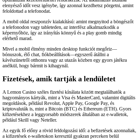
elenyésző időt vesz igénybe, így azonnal kezdhetsz pörgetni, amint
feloldottad a telefonodat.
A mobil oldal reszponzív kialakítású: amint megnyitod a böngészőt
a telefonodon vagy tableteden, az interfész alkalmazkodik a
képernyőhöz, így az irányítás könnyű és a play gomb mindig
elérhető marad.
Mivel a mobil élmény minden desktop funkciót megőriz—
bónuszok, élő chat, fiókbeállítások—egyszerű átállni a
kávészünetről otthonra vagy az utazás közben egy gyors játékra
anélkül, hogy bármit is kihagynál.
Fizetések, amik tartják a lendületet
A Lemon Casino széles fizetési kínálata között megtalálhatók a
hagyományos kártyák, mint a Visa és MasterCard, valamint digitális
megoldások, például Revolut, Apple Pay, Google Pay, és
kriptovaluták is, mint a Bitcoin (BTC) és Ethereum (ETH). Gyors
kifizetésekhez a leggyorsabb módszerek általában az e-walletok,
például Skrill vagy Neteller.
Az egyik fő előny a rövid feldolgozási idő: a befizetések azonnaliak,
a kifizetések e-walletokon keresztül gyakran perceken belül