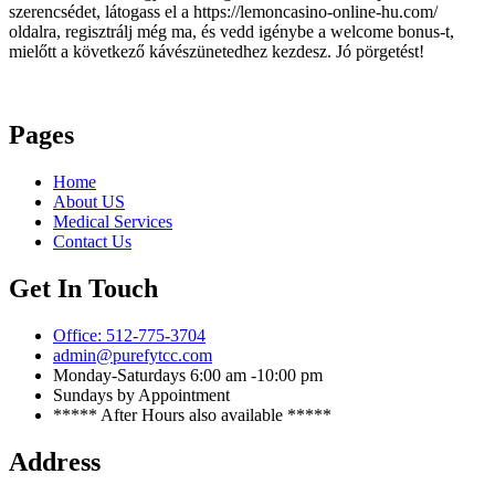
szerencsédet, látogass el a https://lemoncasino-online-hu.com/
oldalra, regisztrálj még ma, és vedd igénybe a welcome bonus-t,
mielőtt a következő kávészünetedhez kezdesz. Jó pörgetést!
Pages
Home
About US
Medical Services
Contact Us
Get In Touch
Office: 512-775-3704
admin@purefytcc.com
Monday-Saturdays 6:00 am -10:00 pm
Sundays by Appointment
***** After Hours also available *****
Address