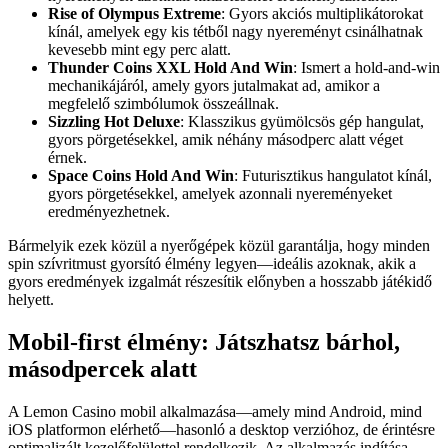
Rise of Olympus Extreme
: Gyors akciós multiplikátorokat
kínál, amelyek egy kis tétből nagy nyereményt csinálhatnak
kevesebb mint egy perc alatt.
Thunder Coins XXL Hold And Win
: Ismert a hold-and-win
mechanikájáról, amely gyors jutalmakat ad, amikor a
megfelelő szimbólumok összeállnak.
Sizzling Hot Deluxe
: Klasszikus gyümölcsös gép hangulat,
gyors pörgetésekkel, amik néhány másodperc alatt véget
érnek.
Space Coins Hold And Win
: Futurisztikus hangulatot kínál,
gyors pörgetésekkel, amelyek azonnali nyereményeket
eredményezhetnek.
Bármelyik ezek közül a nyerőgépek közül garantálja, hogy minden
spin szívritmust gyorsító élmény legyen—ideális azoknak, akik a
gyors eredmények izgalmát részesítik előnyben a hosszabb játékidő
helyett.
Mobil-first élmény: Játszhatsz bárhol,
másodpercek alatt
A Lemon Casino mobil alkalmazása—amely mind Android, mind
iOS platformon elérhető—hasonló a desktop verzióhoz, de érintésre
optimalizált kezelőfelülettel rendelkezik. Az alkalmazás indítása