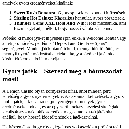
amelyek gyors eredményeket kínálnak:
Sweet Rush Bonanza:
Gyors spin-ek és azonnali kifizetések.
Sizzling Hot Deluxe:
Klasszikus hangulat, gyors pörgetések.
Thunder Coins XXL Hold And Win:
Hold mechanika, ami
feszültséget ad, anélkül, hogy hosszú várakozás lenne.
Próbáld ki mindegyiket ingyenes spin-ekkel a Welcome Bonus vagy
a heti promóciók, például a “Deposit and Get Free Spins”
segítségével. Minden játék után értékeld, mennyi időt töltöttél, és
mennyit nyertél; módosítsd a téteket, hogy a jövőbeli játékok a
kívánt időkereten belül maradjanak.
Gyors játék – Szerezd meg a bónuszodat
most!
A Lemon Casino olyan környezetet kínál, ahol minden perc
lehetőség a gyors nyereményekre. Az azonnali befizetések, a gyors
mobil játék, a kis varianciájú nyerőgépek, amelyek gyors
eredményeket adnak, és az egyszerű kockázatkezelési stratégiák
ideálisak azoknak, akik szeretik a magas intenzitású játékokat
anélkül, hogy hosszú időt töltenének a játékasztalnál.
Ha készen állsz, hogy rövid, izgalmas szakaszokban próbára tedd