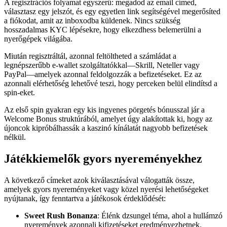
A regisztrációs folyamat egyszerű: megadod az email címed,
választasz egy jelszót, és egy egyetlen link segítségével megerősíted
a fiókodat, amit az inboxodba küldenek. Nincs szükség
hosszadalmas KYC lépésekre, hogy elkezdhess belemerülni a
nyerőgépek világába.
Miután regisztráltál, azonnal feltöltheted a számládat a
legnépszerűbb e-wallet szolgáltatókkal—Skrill, Neteller vagy
PayPal—amelyek azonnal feldolgozzák a befizetéseket. Ez az
azonnali elérhetőség lehetővé teszi, hogy perceken belül elindítsd a
spin-eket.
Az első spin gyakran egy kis ingyenes pörgetés bónusszal jár a
Welcome Bonus struktúrából, amelyet úgy alakítottak ki, hogy az
újoncok kipróbálhassák a kaszinó kínálatát nagyobb befizetések
nélkül.
Játékkiemelők gyors nyereményekhez
A következő címeket azok kiválasztásával válogatták össze,
amelyek gyors nyereményeket vagy közel nyerési lehetőségeket
nyújtanak, így fenntartva a játékosok érdeklődését:
Sweet Rush Bonanza
: Élénk dzsungel téma, ahol a hullámzó
nyeremények azonnali kifizetéseket eredményezhetnek.