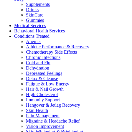
Supplements
Drinks
SkinCare
Gummies
Medical Services
Behavioral Health Services
Conditions Treated
Anemia
Athletic Performance & Recovery
Chemotherapy Side Effects
Chronic Infections
Cold and Flu
Dehydration
Depressed Feelings
Detox & Cleanse
Fatigue & Low Energy
Hair & Nail Growth
High Cholesterol
Immunity Support
Hangover & Jetlag Recovery
Skin Health
Pain Management
Migraine & Headache Relief
Vision Improvement
Skin Whitening & Brightening