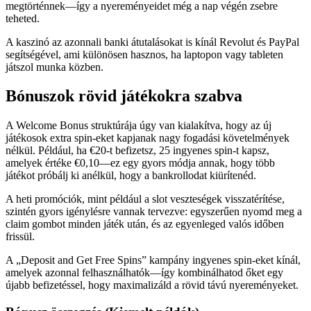
megtörténnek—így a nyereményeidet még a nap végén zsebre
teheted.
A kaszinó az azonnali banki átutalásokat is kínál Revolut és PayPal
segítségével, ami különösen hasznos, ha laptopon vagy tableten
játszol munka közben.
Bónuszok rövid játékokra szabva
A Welcome Bonus struktúrája úgy van kialakítva, hogy az új
játékosok extra spin-eket kapjanak nagy fogadási követelmények
nélkül. Például, ha €20-t befizetsz, 25 ingyenes spin-t kapsz,
amelyek értéke €0,10—ez egy gyors módja annak, hogy több
játékot próbálj ki anélkül, hogy a bankrollodat kiürítenéd.
A heti promóciók, mint például a slot veszteségek visszatérítése,
szintén gyors igénylésre vannak tervezve: egyszerűen nyomd meg a
claim gombot minden játék után, és az egyenleged valós időben
frissül.
A „Deposit and Get Free Spins” kampány ingyenes spin-eket kínál,
amelyek azonnal felhasználhatók—így kombinálhatod őket egy
újabb befizetéssel, hogy maximalizáld a rövid távú nyereményeket.