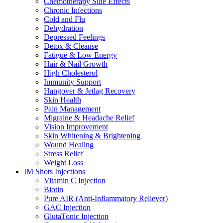
Chemotherapy Side Effects
Chronic Infections
Cold and Flu
Dehydration
Depressed Feelings
Detox & Cleanse
Fatigue & Low Energy
Hair & Nail Growth
High Cholesterol
Immunity Support
Hangover & Jetlag Recovery
Skin Health
Pain Management
Migraine & Headache Relief
Vision Improvement
Skin Whitening & Brightening
Wound Healing
Stress Relief
Weight Loss
IM Shots Injections
Vitamin C Injection
Biotin
Pure AIR (Anti-Inflammatory Reliever)
GAC Injection
GlutaTonic Injection