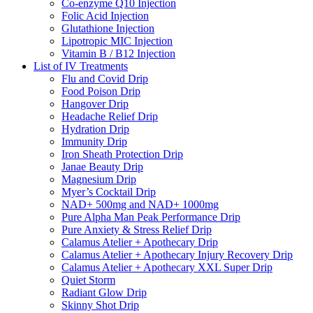
Co-enzyme Q10 Injection
Folic Acid Injection
Glutathione Injection
Lipotropic MIC Injection
Vitamin B / B12 Injection
List of IV Treatments
Flu and Covid Drip
Food Poison Drip
Hangover Drip
Headache Relief Drip
Hydration Drip
Immunity Drip
Iron Sheath Protection Drip
Janae Beauty Drip
Magnesium Drip
Myer’s Cocktail Drip
NAD+ 500mg and NAD+ 1000mg
Pure Alpha Man Peak Performance Drip
Pure Anxiety & Stress Relief Drip
Calamus Atelier + Apothecary Drip
Calamus Atelier + Apothecary Injury Recovery Drip
Calamus Atelier + Apothecary XXL Super Drip
Quiet Storm
Radiant Glow Drip
Skinny Shot Drip