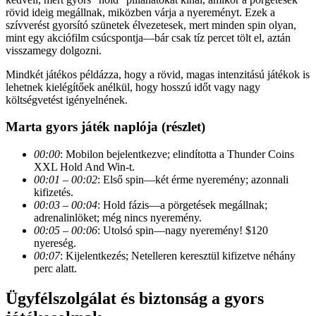
rövid ideig megállnak, miközben várja a nyereményt. Ezek a
szívverést gyorsító szünetek élvezetesek, mert minden spin olyan,
mint egy akciófilm csúcspontja—bár csak tíz percet tölt el, aztán
visszamegy dolgozni.
Mindkét játékos példázza, hogy a rövid, magas intenzitású játékok is
lehetnek kielégítőek anélkül, hogy hosszú időt vagy nagy
költségvetést igényelnének.
Marta gyors játék naplója (részlet)
00:00
: Mobilon bejelentkezve; elindította a Thunder Coins
XXL Hold And Win-t.
00:01 – 00:02
: Első spin—két érme nyeremény; azonnali
kifizetés.
00:03 – 00:04
: Hold fázis—a pörgetések megállnak;
adrenalinlöket; még nincs nyeremény.
00:05 – 00:06
: Utolsó spin—nagy nyeremény! $120
nyereség.
00:07
: Kijelentkezés; Netelleren keresztül kifizetve néhány
perc alatt.
Ügyfélszolgálat és biztonság a gyors