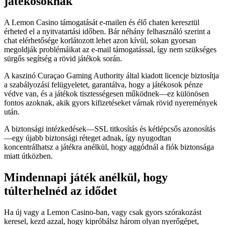
játékosoknak
A Lemon Casino támogatását e-mailen és élő chaten keresztül
érheted el a nyitvatartási időben. Bár néhány felhasználó szerint a
chat elérhetősége korlátozott lehet azon kívül, sokan gyorsan
megoldják problémáikat az e-mail támogatással, így nem szükséges
sürgős segítség a rövid játékok során.
A kaszinó Curaçao Gaming Authority által kiadott licencje biztosítja
a szabályozási felügyeletet, garantálva, hogy a játékosok pénze
védve van, és a játékok tisztességesen működnek—ez különösen
fontos azoknak, akik gyors kifizetéseket várnak rövid nyeremények
után.
A biztonsági intézkedések—SSL titkosítás és kétlépcsős azonosítás
—egy újabb biztonsági réteget adnak, így nyugodtan
koncentrálhatsz a játékra anélkül, hogy aggódnál a fiók biztonsága
miatt útközben.
Mindennapi játék anélkül, hogy
túlterhelnéd az idődet
Ha új vagy a Lemon Casino-ban, vagy csak gyors szórakozást
keresel, kezd azzal, hogy kipróbálsz három olyan nyerőgépet,