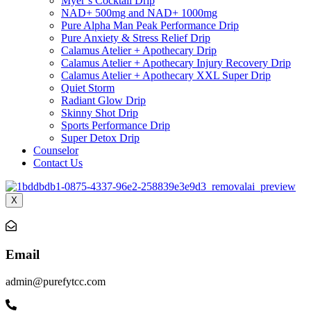
Myer’s Cocktail Drip
NAD+ 500mg and NAD+ 1000mg
Pure Alpha Man Peak Performance Drip
Pure Anxiety & Stress Relief Drip
Calamus Atelier + Apothecary Drip
Calamus Atelier + Apothecary Injury Recovery Drip
Calamus Atelier + Apothecary XXL Super Drip
Quiet Storm
Radiant Glow Drip
Skinny Shot Drip
Sports Performance Drip
Super Detox Drip
Counselor
Contact Us
X
Email
admin@purefytcc.com