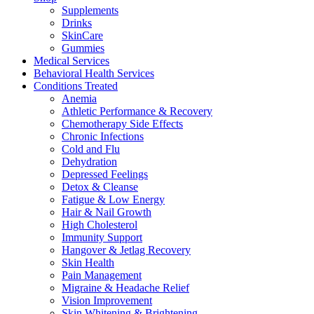
Supplements
Drinks
SkinCare
Gummies
Medical Services
Behavioral Health Services
Conditions Treated
Anemia
Athletic Performance & Recovery
Chemotherapy Side Effects
Chronic Infections
Cold and Flu
Dehydration
Depressed Feelings
Detox & Cleanse
Fatigue & Low Energy
Hair & Nail Growth
High Cholesterol
Immunity Support
Hangover & Jetlag Recovery
Skin Health
Pain Management
Migraine & Headache Relief
Vision Improvement
Skin Whitening & Brightening