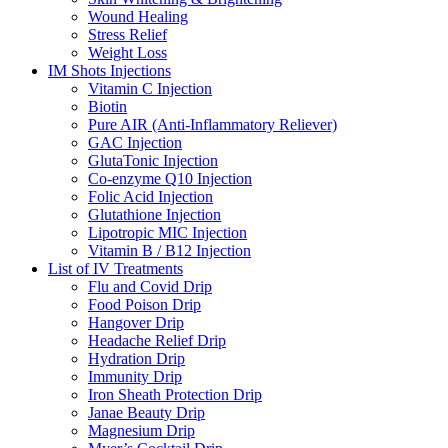
Wound Healing
Stress Relief
Weight Loss
IM Shots Injections
Vitamin C Injection
Biotin
Pure AIR (Anti-Inflammatory Reliever)
GAC Injection
GlutaTonic Injection
Co-enzyme Q10 Injection
Folic Acid Injection
Glutathione Injection
Lipotropic MIC Injection
Vitamin B / B12 Injection
List of IV Treatments
Flu and Covid Drip
Food Poison Drip
Hangover Drip
Headache Relief Drip
Hydration Drip
Immunity Drip
Iron Sheath Protection Drip
Janae Beauty Drip
Magnesium Drip