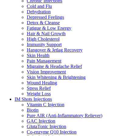
Chronic Infections
Cold and Flu
Dehydration
Depressed Feelings
Detox & Cleanse
Fatigue & Low Energy
Hair & Nail Growth
High Cholesterol
Immunity Support
Hangover & Jetlag Recovery
Skin Health
Pain Management
Migraine & Headache Relief
Vision Improvement
Skin Whitening & Brightening
Wound Healing
Stress Relief
Weight Loss
IM Shots Injections
Vitamin C Injection
Biotin
Pure AIR (Anti-Inflammatory Reliever)
GAC Injection
GlutaTonic Injection
Co-enzyme Q10 Injection