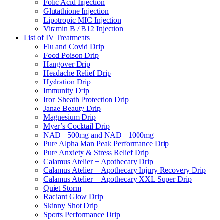
Folic Acid Injection
Glutathione Injection
Lipotropic MIC Injection
Vitamin B / B12 Injection
List of IV Treatments
Flu and Covid Drip
Food Poison Drip
Hangover Drip
Headache Relief Drip
Hydration Drip
Immunity Drip
Iron Sheath Protection Drip
Janae Beauty Drip
Magnesium Drip
Myer’s Cocktail Drip
NAD+ 500mg and NAD+ 1000mg
Pure Alpha Man Peak Performance Drip
Pure Anxiety & Stress Relief Drip
Calamus Atelier + Apothecary Drip
Calamus Atelier + Apothecary Injury Recovery Drip
Calamus Atelier + Apothecary XXL Super Drip
Quiet Storm
Radiant Glow Drip
Skinny Shot Drip
Sports Performance Drip