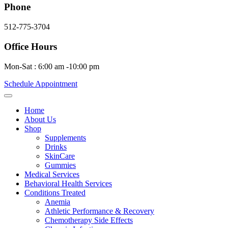
Phone
512-775-3704
Office Hours
Mon-Sat : 6:00 am -10:00 pm
Schedule Appointment
Home
About Us
Shop
Supplements
Drinks
SkinCare
Gummies
Medical Services
Behavioral Health Services
Conditions Treated
Anemia
Athletic Performance & Recovery
Chemotherapy Side Effects