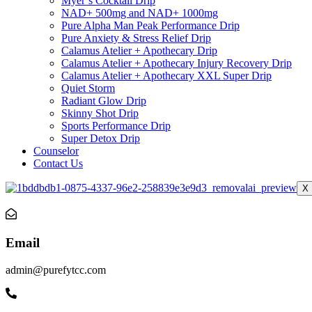
Myer’s Cocktail Drip
NAD+ 500mg and NAD+ 1000mg
Pure Alpha Man Peak Performance Drip
Pure Anxiety & Stress Relief Drip
Calamus Atelier + Apothecary Drip
Calamus Atelier + Apothecary Injury Recovery Drip
Calamus Atelier + Apothecary XXL Super Drip
Quiet Storm
Radiant Glow Drip
Skinny Shot Drip
Sports Performance Drip
Super Detox Drip
Counselor
Contact Us
X
Email
admin@purefytcc.com