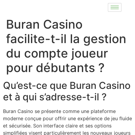
Buran Casino
facilite-t-il la gestion
du compte joueur
pour débutants ?
Qu’est-ce que Buran Casino
et à qui s’adresse-t-il ?
Buran Casino se présente comme une plateforme
moderne conçue pour offrir une expérience de jeu fluide
et sécurisée. Son interface claire et ses options
simplifiées visent particulièrement les nouveaux joueurs