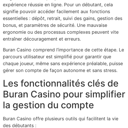
expérience réussie en ligne. Pour un débutant, cela
signifie pouvoir accéder facilement aux fonctions
essentielles : dépôt, retrait, suivi des gains, gestion des
bonus, et paramètres de sécurité. Une mauvaise
ergonomie ou des processus complexes peuvent vite
entraîner découragement et erreurs.
Buran Casino comprend l’importance de cette étape. Le
parcours utilisateur est simplifié pour garantir que
chaque joueur, même sans expérience préalable, puisse
gérer son compte de façon autonome et sans stress.
Les fonctionnalités clés de
Buran Casino pour simplifier
la gestion du compte
Buran Casino offre plusieurs outils qui facilitent la vie
des débutants :