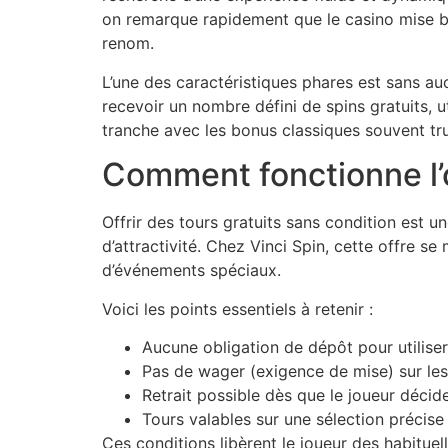
on remarque rapidement que le casino mise be
renom.
L’une des caractéristiques phares est sans auc
recevoir un nombre défini de spins gratuits, u
tranche avec les bonus classiques souvent truf
Comment fonctionne l’o
Offrir des tours gratuits sans condition est u
d’attractivité. Chez Vinci Spin, cette offre s
d’événements spéciaux.
Voici les points essentiels à retenir :
Aucune obligation de dépôt pour utiliser 
Pas de wager (exigence de mise) sur les 
Retrait possible dès que le joueur décide
Tours valables sur une sélection précis
Ces conditions libèrent le joueur des habitue