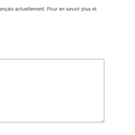
ançais actuellement. Pour en savoir plus et