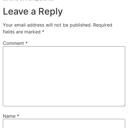
Leave a Reply
Your email address will not be published.
Required
fields are marked
*
Comment
*
Name
*