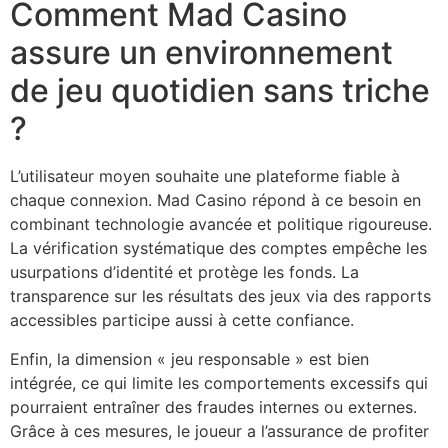
Comment Mad Casino
assure un environnement
de jeu quotidien sans triche
?
L’utilisateur moyen souhaite une plateforme fiable à
chaque connexion. Mad Casino répond à ce besoin en
combinant technologie avancée et politique rigoureuse.
La vérification systématique des comptes empêche les
usurpations d’identité et protège les fonds. La
transparence sur les résultats des jeux via des rapports
accessibles participe aussi à cette confiance.
Enfin, la dimension « jeu responsable » est bien
intégrée, ce qui limite les comportements excessifs qui
pourraient entraîner des fraudes internes ou externes.
Grâce à ces mesures, le joueur a l’assurance de profiter