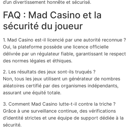
d’un divertissement honnête et sécurisé.
FAQ : Mad Casino et la
sécurité du joueur
1. Mad Casino est-il licencié par une autorité reconnue ?
Oui, la plateforme possède une licence officielle
délivrée par un régulateur fiable, garantissant le respect
des normes légales et éthiques.
2. Les résultats des jeux sont-ils truqués ?
Non, tous les jeux utilisent un générateur de nombres
aléatoires certifié par des organismes indépendants,
assurant une équité totale.
3. Comment Mad Casino lutte-t-il contre la triche ?
Grâce à une surveillance continue, des vérifications
d’identité strictes et une équipe de support dédiée à la
sécurité.