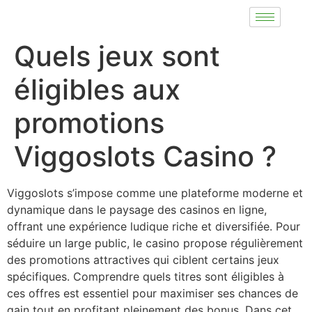
Quels jeux sont
éligibles aux
promotions
Viggoslots Casino ?
Viggoslots s’impose comme une plateforme moderne et
dynamique dans le paysage des casinos en ligne,
offrant une expérience ludique riche et diversifiée. Pour
séduire un large public, le casino propose régulièrement
des promotions attractives qui ciblent certains jeux
spécifiques. Comprendre quels titres sont éligibles à
ces offres est essentiel pour maximiser ses chances de
gain tout en profitant pleinement des bonus. Dans cet