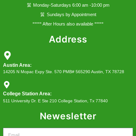
Monday-Saturdays 6:00 am -10:00 pm
Sundays by Appointment
***** After Hours also available *****
Address
Austin Area:
14205 N Mopac Expy Ste. 570 PMB# 565290 Austin, TX 78728
College Station Area:
511 University Dr. E Ste 210 College Station, Tx 77840
Newesletter