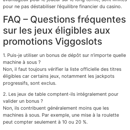
pour ne pas déstabiliser l’équilibre financier du casino.
FAQ – Questions fréquentes
sur les jeux éligibles aux
promotions Viggoslots
1. Puis-je utiliser un bonus de dépôt sur n’importe quelle
machine à sous ?
Non, il faut toujours vérifier la liste officielle des titres
éligibles car certains jeux, notamment les jackpots
progressifs, sont exclus.
2. Les jeux de table comptent-ils intégralement pour
valider un bonus ?
Non, ils contribuent généralement moins que les
machines à sous. Par exemple, une mise à la roulette
peut compter seulement à 10 ou 20 %.