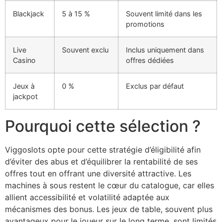
Blackjack
5 à 15 %
Souvent limité dans les
promotions
Live
Souvent exclu
Inclus uniquement dans
Casino
offres dédiées
Jeux à
0 %
Exclus par défaut
jackpot
Pourquoi cette sélection ?
Viggoslots opte pour cette stratégie d’éligibilité afin
d’éviter des abus et d’équilibrer la rentabilité de ses
offres tout en offrant une diversité attractive. Les
machines à sous restent le cœur du catalogue, car elles
allient accessibilité et volatilité adaptée aux
mécanismes des bonus. Les jeux de table, souvent plus
avantageux pour le joueur sur le long terme, sont limités