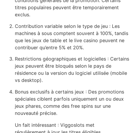
conditions générales de la promotion. Certains
titres populaires peuvent être temporairement
exclus.
Contribution variable selon le type de jeu : Les
machines à sous comptent souvent à 100%, tandis
que les jeux de table et le live casino peuvent ne
contribuer qu’entre 5% et 20%.
Restrictions géographiques et logicielles : Certains
jeux peuvent être bloqués selon le pays de
résidence ou la version du logiciel utilisée (mobile
vs desktop).
Bonus exclusifs à certains jeux : Des promotions
spéciales ciblent parfois uniquement un ou deux
jeux phares, comme des free spins sur une
nouveauté précise.
Un fait intéressant : Viggoslots met
régulièrement à jour les titres éligibles,