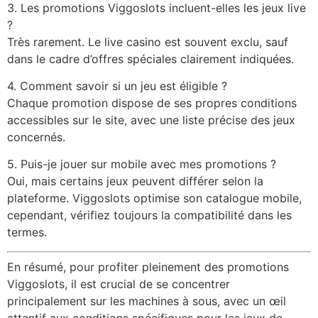
3. Les promotions Viggoslots incluent-elles les jeux live
?
Très rarement. Le live casino est souvent exclu, sauf
dans le cadre d’offres spéciales clairement indiquées.
4. Comment savoir si un jeu est éligible ?
Chaque promotion dispose de ses propres conditions
accessibles sur le site, avec une liste précise des jeux
concernés.
5. Puis-je jouer sur mobile avec mes promotions ?
Oui, mais certains jeux peuvent différer selon la
plateforme. Viggoslots optimise son catalogue mobile,
cependant, vérifiez toujours la compatibilité dans les
termes.
En résumé, pour profiter pleinement des promotions
Viggoslots, il est crucial de se concentrer
principalement sur les machines à sous, avec un œil
attentif aux conditions spécifiques pour les jeux de