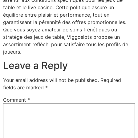
table et le live casino. Cette politique assure un
équilibre entre plaisir et performance, tout en
garantissant la pérennité des offres promotionnelles.
Que vous soyez amateur de spins frénétiques ou
stratège des jeux de table, Viggoslots propose un
assortiment réfléchi pour satisfaire tous les profils de
joueurs.
Leave a Reply
Your email address will not be published.
Required
fields are marked
*
Comment
*