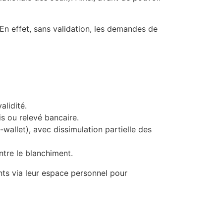
 En effet, sans validation, les demandes de
alidité.
is ou relevé bancaire.
allet), avec dissimulation partielle des
ntre le blanchiment.
ts via leur espace personnel pour