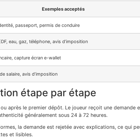
Exemples acceptés
identité, passeport, permis de conduire
EDF, eau, gaz, téléphone, avis d’imposition
ncaire, capture écran e-wallet
 de salaire, avis d’imposition
tion étape par étape
n ou après le premier dépôt. Le joueur reçoit une demande 
authenticité généralement sous 24 à 72 heures.
es, la demande est rejetée avec explications, ce qui peut 
es et lisibles.