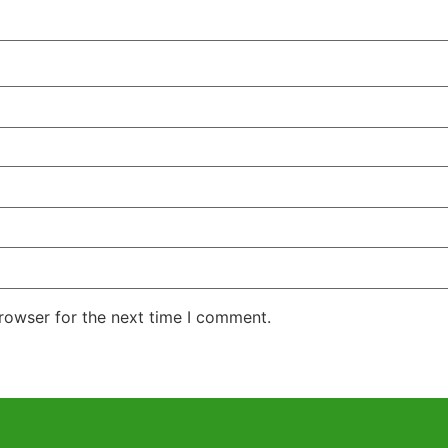
rowser for the next time I comment.