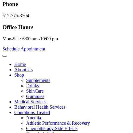
Phone
512-775-3704
Office Hours
Mon-Sat : 6:00 am -10:00 pm
Schedule Appointment
Home
About Us
Shop
Supplements
Drinks
SkinCare
Gummies
Medical Services
Behavioral Health Services
Conditions Treated
Anemia
Athletic Performance & Recovery
Chemotherapy Side Effects