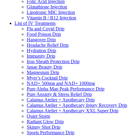
Folic Acid Injection
Glutathione Injection
Lipotropic MIC Injection
Vitamin B / B12 Injection
List of IV Treatments
Flu and Covid Drip
Food Poison Drip
Hangover Drip
Headache Relief Drip
Hydration Drip
Immunity Drip
Iron Sheath Protection Drip
Janae Beauty Drip
Magnesium Drip
Myer’s Cocktail Drip
NAD+ 500mg and NAD+ 1000mg
Pure Alpha Man Peak Performance Drip
Pure Anxiety & Stress Relief Drip
Calamus Atelier + Apothecary Drip
Calamus Atelier + Apothecary Injury Recovery Drip
Calamus Atelier + Apothecary XXL Super Drip
Quiet Storm
Radiant Glow Drip
Skinny Shot Drip
Sports Performance Drip