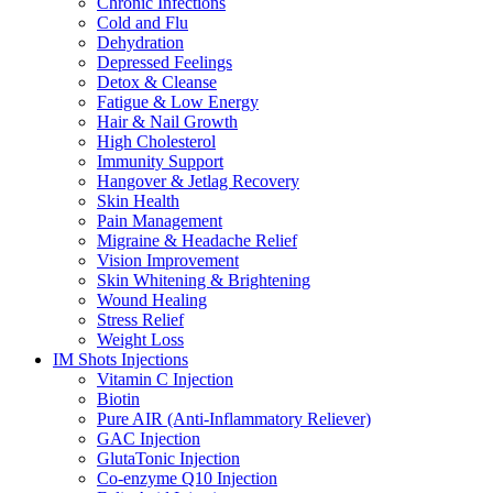
Chronic Infections
Cold and Flu
Dehydration
Depressed Feelings
Detox & Cleanse
Fatigue & Low Energy
Hair & Nail Growth
High Cholesterol
Immunity Support
Hangover & Jetlag Recovery
Skin Health
Pain Management
Migraine & Headache Relief
Vision Improvement
Skin Whitening & Brightening
Wound Healing
Stress Relief
Weight Loss
IM Shots Injections
Vitamin C Injection
Biotin
Pure AIR (Anti-Inflammatory Reliever)
GAC Injection
GlutaTonic Injection
Co-enzyme Q10 Injection