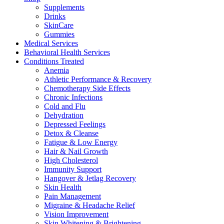
Supplements
Drinks
SkinCare
Gummies
Medical Services
Behavioral Health Services
Conditions Treated
Anemia
Athletic Performance & Recovery
Chemotherapy Side Effects
Chronic Infections
Cold and Flu
Dehydration
Depressed Feelings
Detox & Cleanse
Fatigue & Low Energy
Hair & Nail Growth
High Cholesterol
Immunity Support
Hangover & Jetlag Recovery
Skin Health
Pain Management
Migraine & Headache Relief
Vision Improvement
Skin Whitening & Brightening