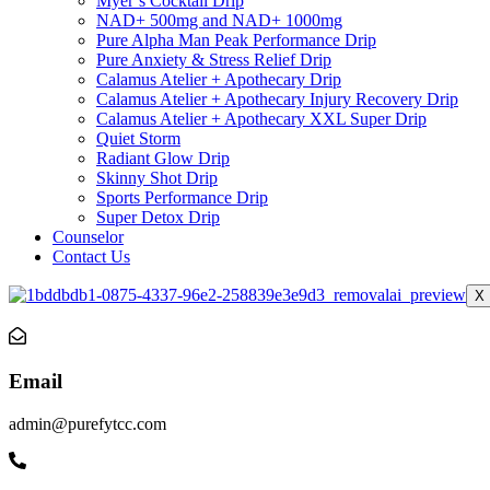
Myer’s Cocktail Drip
NAD+ 500mg and NAD+ 1000mg
Pure Alpha Man Peak Performance Drip
Pure Anxiety & Stress Relief Drip
Calamus Atelier + Apothecary Drip
Calamus Atelier + Apothecary Injury Recovery Drip
Calamus Atelier + Apothecary XXL Super Drip
Quiet Storm
Radiant Glow Drip
Skinny Shot Drip
Sports Performance Drip
Super Detox Drip
Counselor
Contact Us
X
Email
admin@purefytcc.com