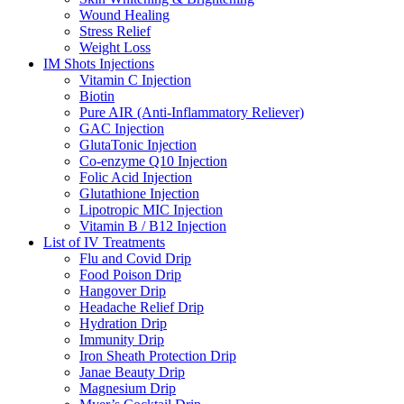
Wound Healing
Stress Relief
Weight Loss
IM Shots Injections
Vitamin C Injection
Biotin
Pure AIR (Anti-Inflammatory Reliever)
GAC Injection
GlutaTonic Injection
Co-enzyme Q10 Injection
Folic Acid Injection
Glutathione Injection
Lipotropic MIC Injection
Vitamin B / B12 Injection
List of IV Treatments
Flu and Covid Drip
Food Poison Drip
Hangover Drip
Headache Relief Drip
Hydration Drip
Immunity Drip
Iron Sheath Protection Drip
Janae Beauty Drip
Magnesium Drip