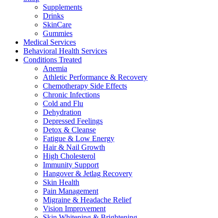
Supplements
Drinks
SkinCare
Gummies
Medical Services
Behavioral Health Services
Conditions Treated
Anemia
Athletic Performance & Recovery
Chemotherapy Side Effects
Chronic Infections
Cold and Flu
Dehydration
Depressed Feelings
Detox & Cleanse
Fatigue & Low Energy
Hair & Nail Growth
High Cholesterol
Immunity Support
Hangover & Jetlag Recovery
Skin Health
Pain Management
Migraine & Headache Relief
Vision Improvement
Skin Whitening & Brightening