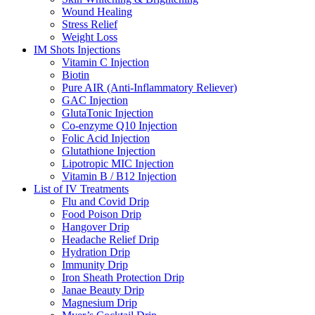
Wound Healing
Stress Relief
Weight Loss
IM Shots Injections
Vitamin C Injection
Biotin
Pure AIR (Anti-Inflammatory Reliever)
GAC Injection
GlutaTonic Injection
Co-enzyme Q10 Injection
Folic Acid Injection
Glutathione Injection
Lipotropic MIC Injection
Vitamin B / B12 Injection
List of IV Treatments
Flu and Covid Drip
Food Poison Drip
Hangover Drip
Headache Relief Drip
Hydration Drip
Immunity Drip
Iron Sheath Protection Drip
Janae Beauty Drip
Magnesium Drip