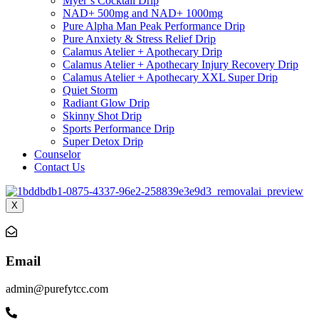
Myer’s Cocktail Drip
NAD+ 500mg and NAD+ 1000mg
Pure Alpha Man Peak Performance Drip
Pure Anxiety & Stress Relief Drip
Calamus Atelier + Apothecary Drip
Calamus Atelier + Apothecary Injury Recovery Drip
Calamus Atelier + Apothecary XXL Super Drip
Quiet Storm
Radiant Glow Drip
Skinny Shot Drip
Sports Performance Drip
Super Detox Drip
Counselor
Contact Us
X
Email
admin@purefytcc.com