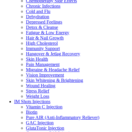
Chemotherapy Side Effects
Chronic Infections
Cold and Flu
Dehydration
Depressed Feelings
Detox & Cleanse
Fatigue & Low Energy
Hair & Nail Growth
High Cholesterol
Immunity Support
Hangover & Jetlag Recovery
Skin Health
Pain Management
Migraine & Headache Relief
Vision Improvement
Skin Whitening & Brightening
Wound Healing
Stress Relief
Weight Loss
IM Shots Injections
Vitamin C Injection
Biotin
Pure AIR (Anti-Inflammatory Reliever)
GAC Injection
GlutaTonic Injection