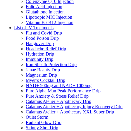
Co-enzyme Q10 Injection
Folic Acid Injection
Glutathione Injection
Lipotropic MIC Injection
Vitamin B / B12 Injection
List of IV Treatments
Flu and Covid Drip
Food Poison Drip
Hangover Drip
Headache Relief Drip
Hydration Drip
Immunity Drip
Iron Sheath Protection Drip
Janae Beauty Drip
Magnesium Drip
Myer’s Cocktail Drip
NAD+ 500mg and NAD+ 1000mg
Pure Alpha Man Peak Performance Drip
Pure Anxiety & Stress Relief Drip
Calamus Atelier + Apothecary Drip
Calamus Atelier + Apothecary Injury Recovery Drip
Calamus Atelier + Apothecary XXL Super Drip
Quiet Storm
Radiant Glow Drip
Skinny Shot Drip