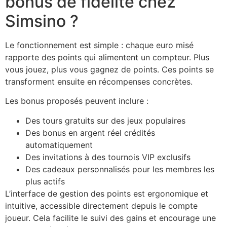
bonus de fidélité chez
Simsino ?
Le fonctionnement est simple : chaque euro misé
rapporte des points qui alimentent un compteur. Plus
vous jouez, plus vous gagnez de points. Ces points se
transforment ensuite en récompenses concrètes.
Les bonus proposés peuvent inclure :
Des tours gratuits sur des jeux populaires
Des bonus en argent réel crédités
automatiquement
Des invitations à des tournois VIP exclusifs
Des cadeaux personnalisés pour les membres les
plus actifs
L’interface de gestion des points est ergonomique et
intuitive, accessible directement depuis le compte
joueur. Cela facilite le suivi des gains et encourage une