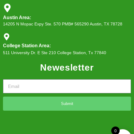
Austin Area:
14205 N Mopac Expy Ste. 570 PMB# 565290 Austin, TX 78728
College Station Area:
511 University Dr. E Ste 210 College Station, Tx 77840
Newesletter
Submit
0