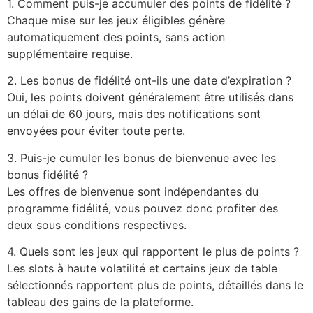
1. Comment puis-je accumuler des points de fidélité ?
Chaque mise sur les jeux éligibles génère
automatiquement des points, sans action
supplémentaire requise.
2. Les bonus de fidélité ont-ils une date d’expiration ?
Oui, les points doivent généralement être utilisés dans
un délai de 60 jours, mais des notifications sont
envoyées pour éviter toute perte.
3. Puis-je cumuler les bonus de bienvenue avec les
bonus fidélité ?
Les offres de bienvenue sont indépendantes du
programme fidélité, vous pouvez donc profiter des
deux sous conditions respectives.
4. Quels sont les jeux qui rapportent le plus de points ?
Les slots à haute volatilité et certains jeux de table
sélectionnés rapportent plus de points, détaillés dans le
tableau des gains de la plateforme.