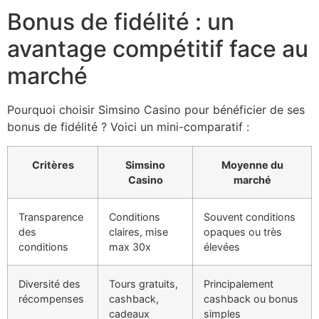
Bonus de fidélité : un
avantage compétitif face au
marché
Pourquoi choisir Simsino Casino pour bénéficier de ses
bonus de fidélité ? Voici un mini-comparatif :
Critères
Simsino
Moyenne du
Casino
marché
Transparence
Conditions
Souvent conditions
des
claires, mise
opaques ou très
conditions
max 30x
élevées
Diversité des
Tours gratuits,
Principalement
récompenses
cashback,
cashback ou bonus
cadeaux
simples