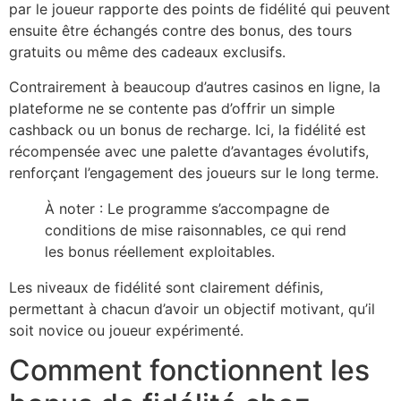
par le joueur rapporte des points de fidélité qui peuvent
ensuite être échangés contre des bonus, des tours
gratuits ou même des cadeaux exclusifs.
Contrairement à beaucoup d’autres casinos en ligne, la
plateforme ne se contente pas d’offrir un simple
cashback ou un bonus de recharge. Ici, la fidélité est
récompensée avec une palette d’avantages évolutifs,
renforçant l’engagement des joueurs sur le long terme.
À noter : Le programme s’accompagne de
conditions de mise raisonnables, ce qui rend
les bonus réellement exploitables.
Les niveaux de fidélité sont clairement définis,
permettant à chacun d’avoir un objectif motivant, qu’il
soit novice ou joueur expérimenté.
Comment fonctionnent les